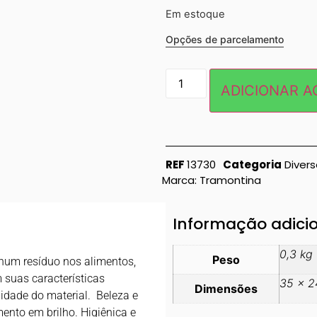
Em estoque
Opções de parcelamento
ADICIONAR A
REF
13730
Categoria
Diver
Marca:
Tramontina
Informação adici
0,3 kg
Peso
nhum resíduo nos alimentos,
suas características
35 × 2
Dimensões
ilidade do material. Beleza e
mento em brilho. Higiênica e