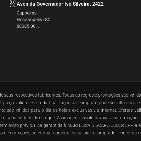
Avenida Governador Ivo Silveira, 2422
Capoeiras,
Florianópolis - SC
88085-001.
 de seus respectivos fabricantes. Todas as regras e promoções são válid
preço válido será o da finalização da compra e pode ser alterado s
o são válidos para o dia de hoje e exclusivas via Internet. Ofertas vá
 e disponibilidade de estoque. As imagens são ilustrativas e informaçõe
o sem aviso prévio. Fica garantida à MARI ELISA BISCARO COSER EPP, a e
ito de correções, ao efetuar compras neste site o comprador concorda c