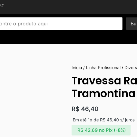
SC.
Bu
Início
/
Linha Profissional
/
Diver
Travessa Ra
Tramontina
R$
46,40
Em até 1x de
R$
46,40
s/ juros
R$
42,69
no Pix (-8%)