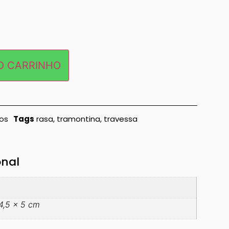
O CARRINHO
sos
Tags
rasa
,
tramontina
,
travessa
onal
4,5 × 5 cm