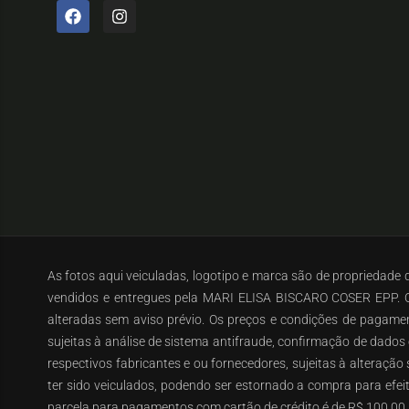
As fotos aqui veiculadas, logotipo e marca são de propriedade
vendidos e entregues pela MARI ELISA BISCARO COSER EPP. O 
alteradas sem aviso prévio. Os preços e condições de pagament
sujeitas à análise de sistema antifraude, confirmação de dados
respectivos fabricantes e ou fornecedores, sujeitas à alteraçã
ter sido veiculados, podendo ser estornado a compra para efe
parcela para pagamentos com cartão de crédito é de R$ 100,00.