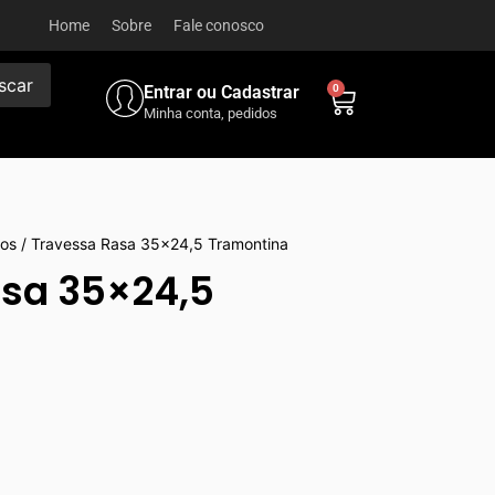
Home
Sobre
Fale conosco
scar
Entrar ou Cadastrar
0
Minha conta, pedidos
sos
/ Travessa Rasa 35×24,5 Tramontina
sa 35×24,5