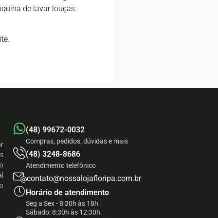
áquina de lavar louças.
te.
(48) 99672-0032
Compras, pedidos, dúvidas e mais
r
(48) 3248-8686
às
do
Atendimento telefônico
al
contato@nossalojafloripa.com.br
do
Horário de atendimento
Seg a Sex - 8:30h às 18h
Sábado: 8:30h às 12:30h.