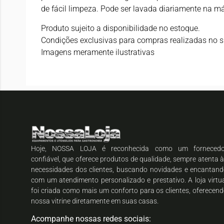
de fácil limpeza. Pode ser lavada diariamente na m
Produto sujeito a disponibilidade no estoque.
Condições exclusivas para compras realizadas no si
Imagens meramente ilustrativas
Hoje, NOSSA LOJA é reconhecida como um fornecedo
confiável, que oferece produtos de qualidade, sempre atenta 
necessidades dos clientes, buscando novidades e encantan
com um atendimento personalizado e prestativo. A loja virtu
foi criada como mais um conforto para os clientes, oferecen
nossa vitrine diretamente em suas casas.
Acompanhe nossas redes sociais: