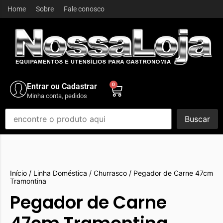
Home
Sobre
Fale conosco
Entrar ou Cadastrar
0
Minha conta, pedidos
Buscar
Início
/
Linha Doméstica
/
Churrasco
/ Pegador de Carne 47cm
Tramontina
Pegador de Carne