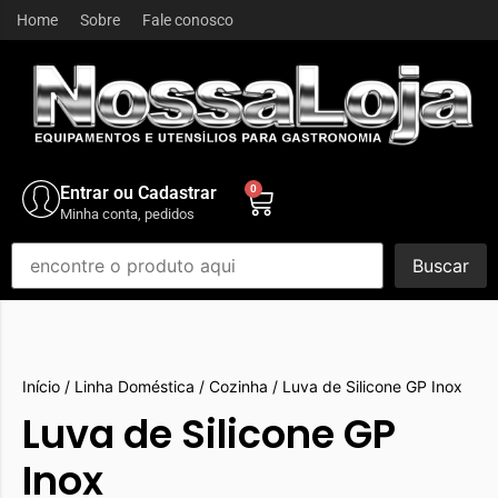
Home
Sobre
Fale conosco
Entrar ou Cadastrar
0
Minha conta, pedidos
Buscar
Início
/
Linha Doméstica
/
Cozinha
/ Luva de Silicone GP Inox
Luva de Silicone GP
Inox