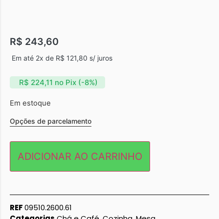
R$
243,60
Em até 2x de
R$
121,80
s/ juros
R$
224,11
no Pix (-8%)
Em estoque
Opções de parcelamento
ADICIONAR AO CARRINHO
REF
09510.2600.61
Categorias
Chá e Café
,
Cozinha
,
Mesa