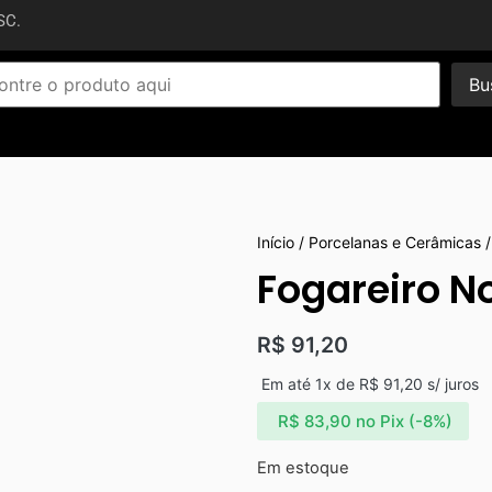
SC.
Bu
Início
/
Porcelanas e Cerâmicas
/
Fogareiro No
R$
91,20
Em até 1x de
R$
91,20
s/ juros
R$
83,90
no Pix (-8%)
Em estoque