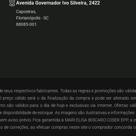
Avenida Governador Ivo Silveira, 2422
Capoeiras,
Florianópolis - SC
88085-001.
 de seus respectivos fabricantes. Todas as regras e promoções são válid
preço válido será o da finalização da compra e pode ser alterado s
o são válidos para o dia de hoje e exclusivas via Internet. Ofertas vá
 e disponibilidade de estoque. As imagens são ilustrativas e informaçõe
o sem aviso prévio. Fica garantida à MARI ELISA BISCARO COSER EPP, a e
ito de correções, ao efetuar compras neste site o comprador concorda c