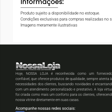
Informações:
Produto sujeito a disponibilidade no estoque.
Condições exclusivas para compras realizadas no si
Imagens meramente ilustrativas
Hoje, NOSSA LOJA é reconhecida como um fornecedo
confiável, que oferece produtos de qualidade, sempre atenta 
necessidades dos clientes, buscando novidades e encantan
com um atendimento personalizado e prestativo. A loja virtu
foi criada como mais um conforto para os clientes, oferecen
nossa vitrine diretamente em suas casas.
Acompanhe nossas redes sociais: