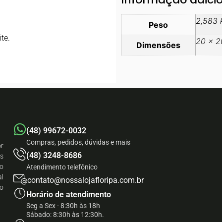
2,583 
Peso
te.
20 × 2
Dimensões
(48) 99672-0032
Compras, pedidos, dúvidas e mais
r
(48) 3248-8686
às
do
Atendimento telefônico
al
contato@nossalojafloripa.com.br
do
Horário de atendimento
Seg a Sex - 8:30h às 18h
Sábado: 8:30h às 12:30h.