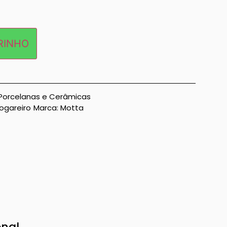
RINHO
Porcelanas e Cerâmicas
ogareiro
Marca:
Motta
onal