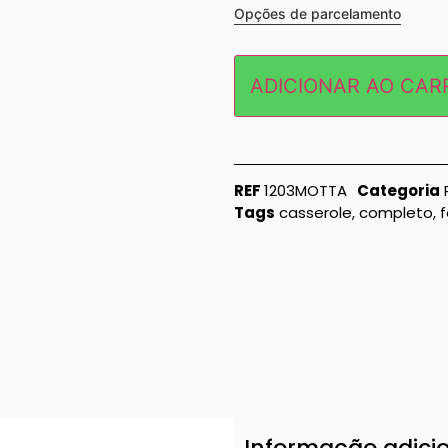
Opções de parcelamento
ADICIONAR AO CAR
REF
1203MOTTA
Categoria
Tags
casserole
,
completo
,
f
Informação adici