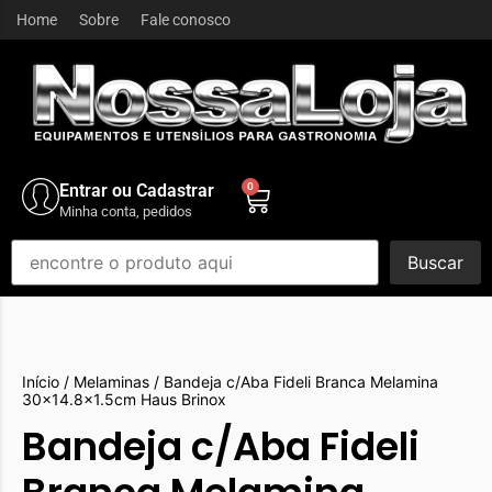
Home
Sobre
Fale conosco
Entrar ou Cadastrar
0
Minha conta, pedidos
Buscar
Início
/
Melaminas
/ Bandeja c/Aba Fideli Branca Melamina
30×14.8×1.5cm Haus Brinox
Bandeja c/Aba Fideli